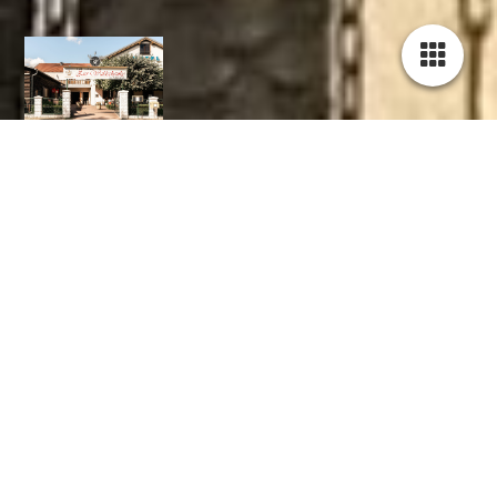
Herzlich willkommen auf unserer Homepage
Aktuelle Stellenangebote auf:
Küchenchef Sucht
Willkommen am Rahmersee – Ihr Rückzugsort inmitten
der Natur!
Unser Hotel und Restaurant befindet sich in einer der
malerischsten Wald- und Seenlandschaften rund um Berlin, nur
einen Katzensprung entfernt von der idyllischen Schorfheide.
Umgeben von unberührter Natur und fernab vom hektischen
Alltag, bieten wir Ihnen den idealen Ort für Entspannung,
Genuss und Erholung. Ob für einen Kurzurlaub, eine
Familienfeier oder ein gemütliches Abendessen – bei uns sind
Sie immer herzlich willkommen.